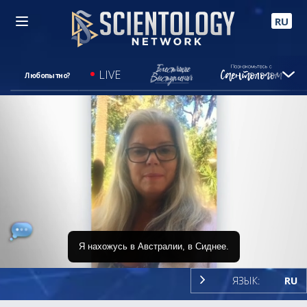
RU
LIVE
Любопытно?
Loaded
:
Я нахожусь в Австралии, в Сиднее.
100.00%
/
Mute
Subtitles
ЯЗЫК:
RU