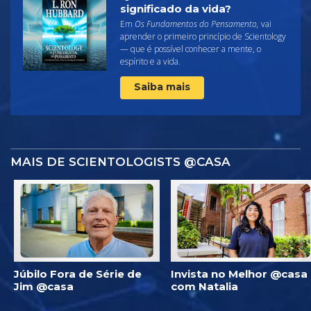
significado da vida?
Em
Os Fundamentos do Pensamento,
vai
aprender o primeiro princípio de Scientology
— que é possível conhecer a mente, o
espírito e a vida.
Saiba mais
MAIS DE SCIENTOLOGISTS @CASA
Júbilo Fora de Série de
Invista no Melhor @casa
Jim @casa
com Natalia