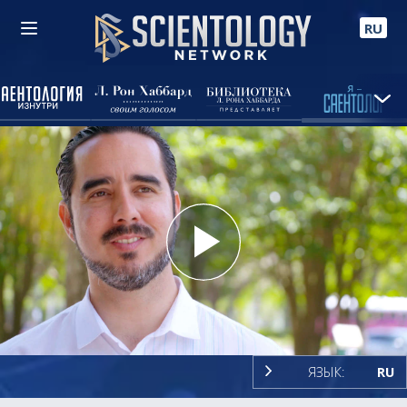
RU
Play
Video
ЯЗЫК:
RU