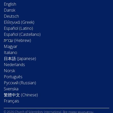
English
Dansk
Deutsch
Ελληνικά (Greek)
Español (Latino)
Español (Castellano)
Magyar
Italiano
日本語 (Japanese)
Nederlands
Norsk
Português
Русский (Russian)
Svenska
繁體中文 (Chinese)
Français
© 2026 Church of Scientology International. Все права защищены.