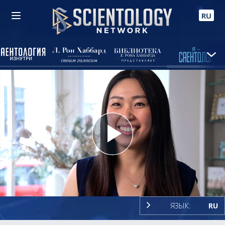
RU
Play
Video
ЯЗЫК:
RU