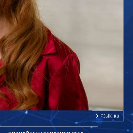
ЯЗЫК:
RU