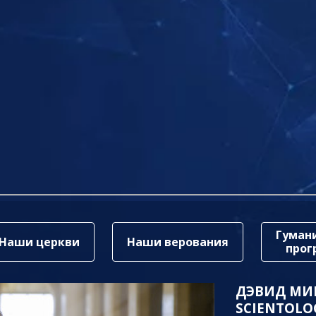
Гуман
Наши церкви
Наши верования
про
ДЭВИД МИ
SCIENTOLO