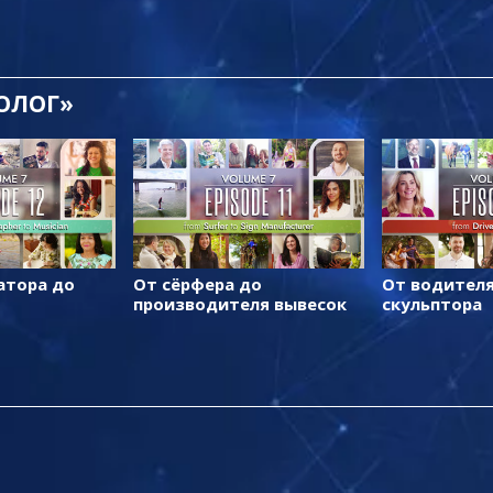
ТОЛОГ»
атора до
От сёрфера до
От водителя
производителя вывесок
скульптора