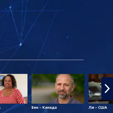
А
Бен – Канада
Ли – США