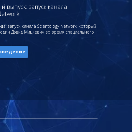
 выпуск: запуск канала
Network
да: запуск канала Scientology Network, который
подин Дэвид Мицкевич во время специального
зведение