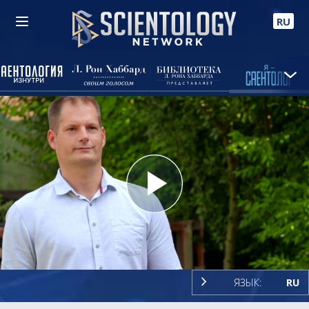
RU
Play
Video
ЯЗЫК:
RU