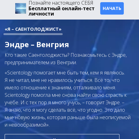
Познайте настоящего СЕБЯ
Бесплатный онлайн-тест
НАЧАТЬ
личности
«Я – САЕНТОЛОДЖИСТ»
Эндре – Венгрия
Кто такие Саентолоджисты? Познакомьтесь с Эндре,
предпринимателем из Венгрии.
«Scientology помогает мне быть тем, кем я являюсь.
Я не читал, мне не нравилось учиться. Всё то, что
имело отношение к знаниям, отталкивало меня.
Scientology помогла мне снова найти свою страсть к
учёбе. И с тех пор я много учусь, – говорит Эндре. –
Я знаю, что я могу сделать всё, что угодно. Это дало
мне новую жизнь, которая раньше была неописуемой
и невообразимой».