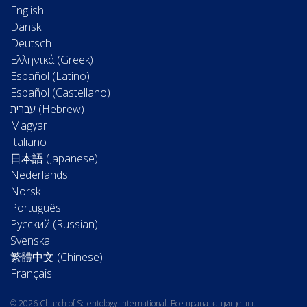
English
Dansk
Deutsch
Ελληνικά (Greek)
Español (Latino)
Español (Castellano)
Magyar
Italiano
日本語 (Japanese)
Nederlands
Norsk
Português
Русский (Russian)
Svenska
繁體中文 (Chinese)
Français
© 2026 Church of Scientology International. Все права защищены.