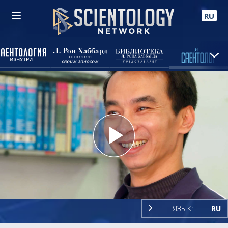
RU
Play
Video
ЯЗЫК:
RU