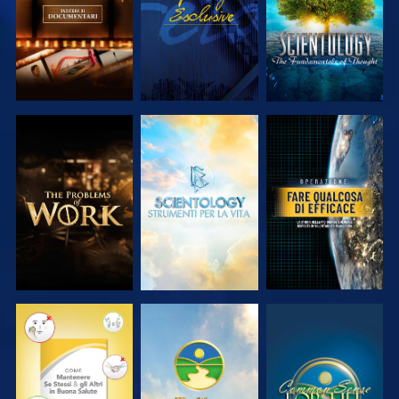
ESPLORA LE
ESPLORA LE
GUARDA
SERIE
SERIE
GUARDA
GUARDA
GUARDA