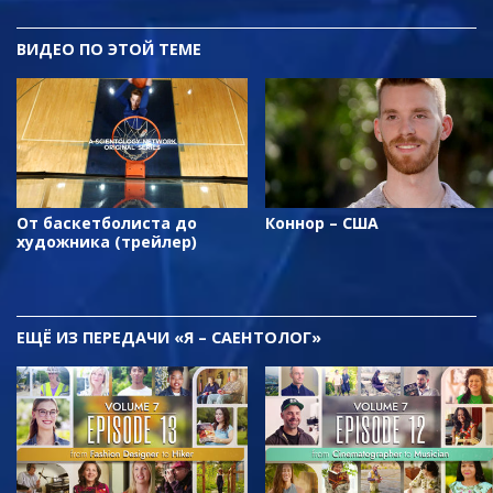
ВИДЕО ПО ЭТОЙ ТЕМЕ
От баскетболиста до
Коннор – США
художника (трейлер)
ЕЩЁ
ИЗ ПЕРЕДАЧИ «Я – САЕНТОЛОГ»