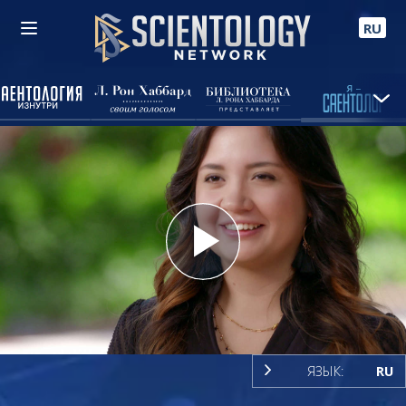
RU
Play
Video
ЯЗЫК:
RU