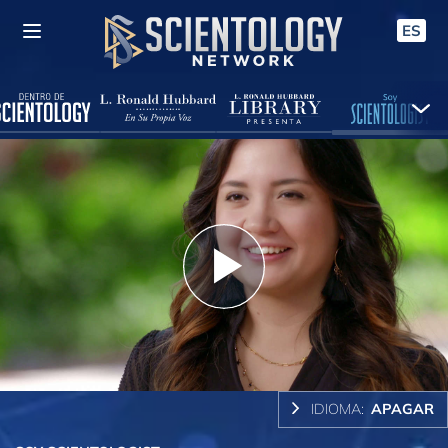
ES
Play
Video
IDIOMA:
APAGAR