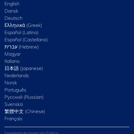
English
Dansk
Deutsch
Ελληνικά (Greek)
Español (Latino)
Español (Castellano)
Magyar
Italiano
日本語 (Japanese)
Nederlands
Norsk
Português
Русский (Russian)
Svenska
繁體中文 (Chinese)
Français
Expediente de Inspección Pública