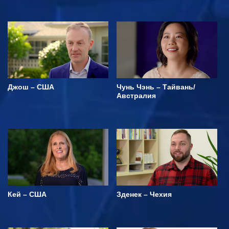
Джош – США
Чунь Чэнь – Тайвань/
Австралия
Кей – США
Зденек – Чехия