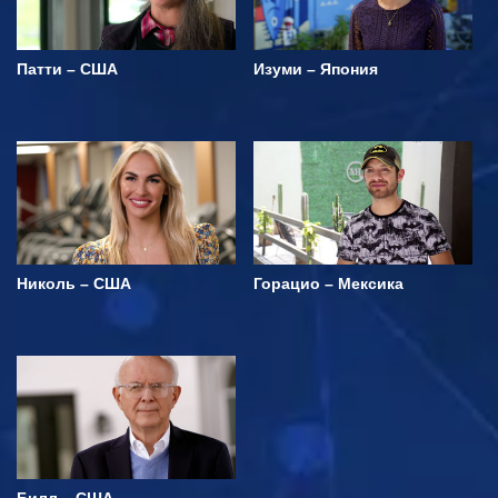
Патти – США
Изуми – Япония
Николь – США
Горацио – Мексика