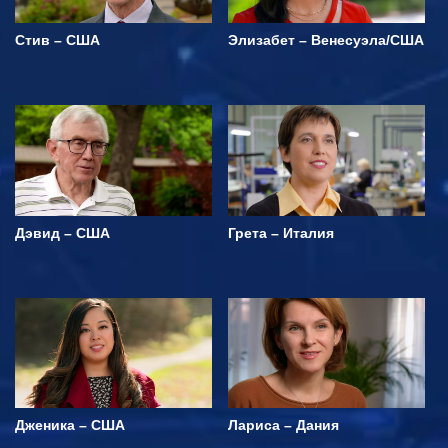
Стив – США
Элизабет – Венесуэла/США
Дэвид – США
Грета – Италия
Дженика – США
Лариса – Дания