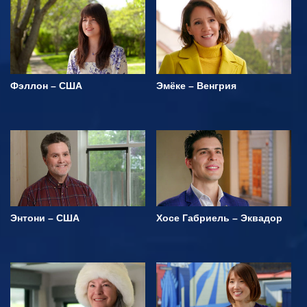
Фэллон – США
Эмёке – Венгрия
Энтони – США
Хосе Габриель – Эквадор