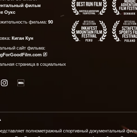
ентальный фильм
е Оукс
жительность фильма:
90
овка:
Киган Кун
льный сайт фильма:
ngForGoodFilm.com
льная страница в социальных
А
представляет полнометражный спортивный документальный филь