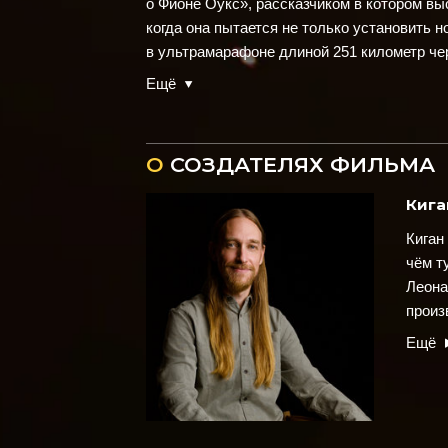
о Фионе Оукс», рассказчиком в котором в
когда она пытается не только установить 
в ультрамарафоне длиной 251 километр че
Ещё
О
СОЗДАТЕЛЯХ ФИЛЬМА
Кига
Киган
чём т
Леона
произ
Ещё