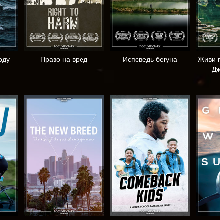
оду
Право на вред
Исповедь бегуна
Живи п
Дж