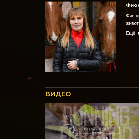
Фион
Фиона
живот
Ещё
ВИДЕО