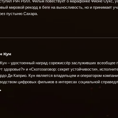
ыступил Рич Ролл. Фильм повествует о марафонке Фионе Оукс, 
новый мировой рекорд в беге на выносливость, но и принимает у
рез пустыню Сахара.
н Кун
 Кун – удостоенный наград сорежиссёр заслуживших всеобщее
ут здоровье?» и «Скотозаговор: секрет устойчивости», исполни
рдо Ди Каприо
. Кун является владельцем и оператором компани
водством цифровых фильмов в интересах социальной справедл