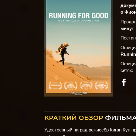
докум
о Фион
Продол
минут
Постан
Официа
Runni
Официа
сетях:
КРАТКИЙ ОБЗОР
ФИЛЬМ
Удостоенный наград режиссёр Киган Кун 