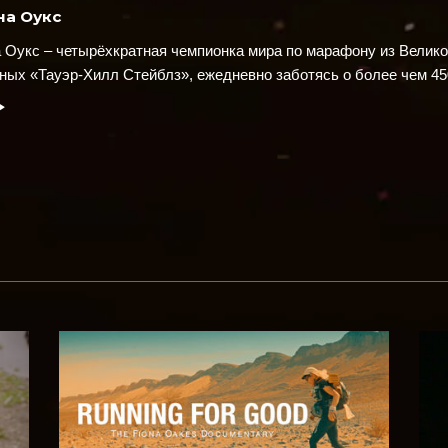
а Оукс
 Оукс – четырёхкратная чемпионка мира по марафону из Велик
ных «Тауэр-Хилл Стейблз», ежедневно заботясь о более чем 4