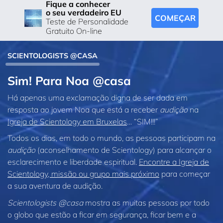
Fique a conhecer
o seu verdadeiro EU
COMEÇAR
Teste de Personalidade
Gratuito On-line
SCIENTOLOGISTS @CASA
Sim! Para Noa @casa
Há apenas uma exclamação digna de ser dada em
resposta ao jovem Noa que está a receber
audição
na
Igreja de Scientology em Bruxelas
… “SIM!!!”
Todos os dias, em todo o mundo, as pessoas participam na
audição
(aconselhamento de Scientology) para alcançar o
esclarecimento e liberdade espiritual.
Encontre a Igreja de
Scientology, missão ou grupo mais próximo
para começar
a sua aventura de audição.
Scientologists @casa
mostra as muitas pessoas por todo
o globo que estão a ficar em segurança, ficar bem e a