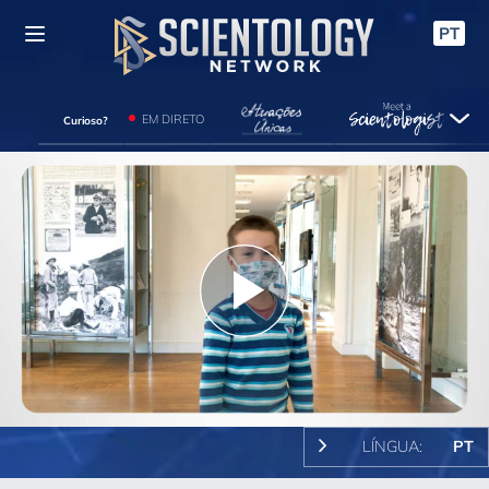
PT
EM DIRETO
Curioso?
Play
Video
LÍNGUA:
PT