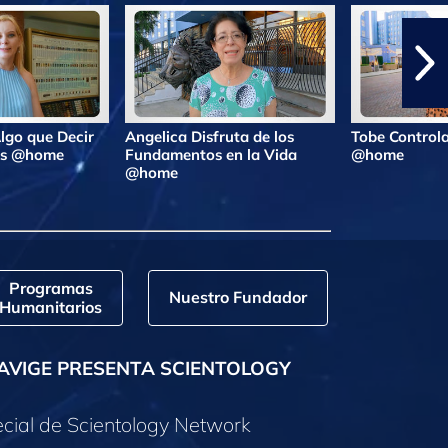
lgo que Decir
Angelica Disfruta de los
Tobe Controla
ras @home
Fundamentos en la Vida
@home
@home
Programas
Nuestro Fundador
Humanitarios
AVIGE PRESENTA SCIENTOLOGY
cial de Scientology Network