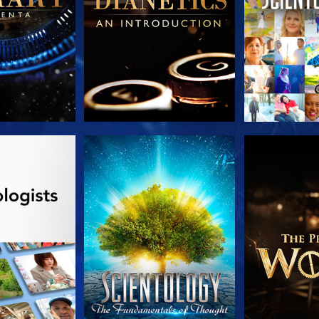
AS SERIES
VE
EXPLORA L