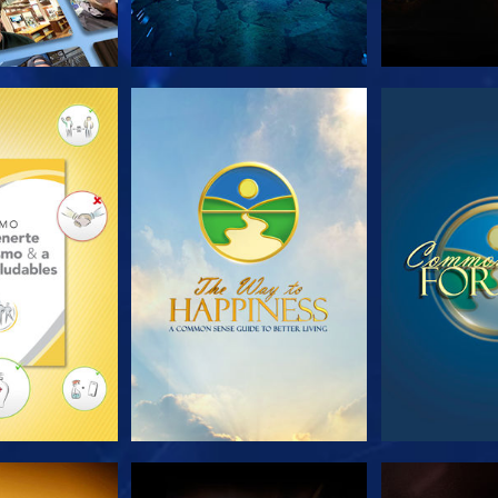
AS SERIES
VE
V