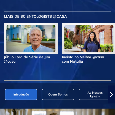
MAIS DE SCIENTOLOGISTS @CASA
Júbilo Fora de Série de Jim
Invista no Melhor @casa
@casa
com Natalia
As Nossas
Introdução
Quem Somos
Igrejas