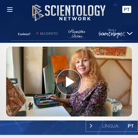
PT
EM DIRETO
Curioso?
Play
Video
LÍNGUA:
PT