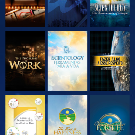
EXPLORAR A
EXPLORAR A
VER
SÉRIE
SÉRIE
VER
VER
VER