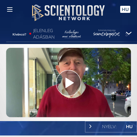
HU
JELENLEG
Kíváncsi?
ADÁSBAN
Play
Video
NYELV:
HU