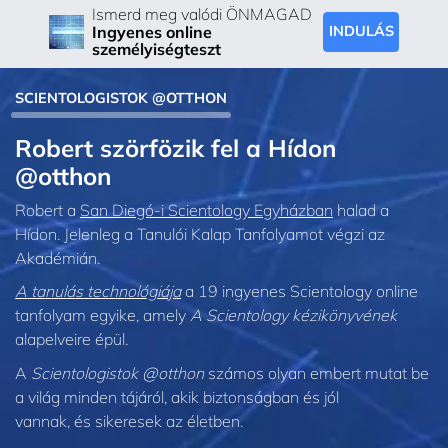
Ismerd meg valódi ÖNMAGAD
Ingyenes online
INDULÁS
személyiségteszt
SCIENTOLOGISTOK @OTTHON
Robert szörfözik fel a Hídon
@otthon
Robert a
San Diegó‑i Scientology Egyházban
halad a
Hídon. Jelenleg a Tanulói Kalap Tanfolyamot végzi az
Akadémián.
A tanulás technológiája
a 19 ingyenes Scientology online
tanfolyam egyike, amely
A Scientology kézikönyvének
alapelveire épül.
A
Scientologistok @otthon
számos olyan embert mutat be
a világ minden tájáról, akik biztonságban és jól
vannak, és sikeresek az életben.