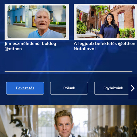
Jim eszméletlenül boldog
A legjobb befektetés @otthon
@otthon
Nataliával
Bevezetés
Rólunk
Egyházaink