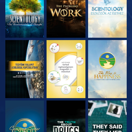
RÉSZEI
RÉSZEI
RÉSZEI
MŰSORNÉZÉS
MŰSORNÉZÉS
MŰSORNÉZÉS
MŰSORNÉZÉS
MŰSORNÉZÉS
MŰSORNÉZÉS