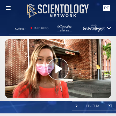
PT
EM DIRETO
Curioso?
Play
Video
LÍNGUA:
PT