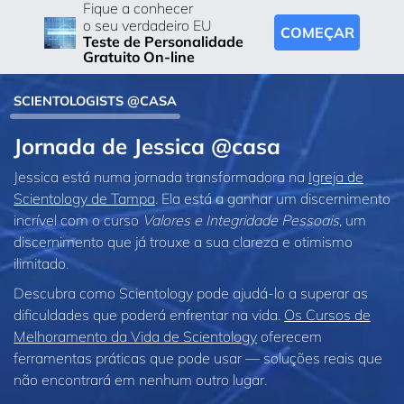
Fique a conhecer
o seu verdadeiro EU
COMEÇAR
Teste de Personalidade
Gratuito On-line
SCIENTOLOGISTS @CASA
Jornada de Jessica @casa
Jessica está numa jornada transformadora na
Igreja de
Scientology de Tampa
. Ela está a ganhar um discernimento
incrível com o curso
Valores e Integridade Pessoais
, um
discernimento que já trouxe a sua clareza e otimismo
ilimitado.
Descubra como Scientology pode ajudá‑lo a superar as
dificuldades que poderá enfrentar na vida.
Os Cursos de
Melhoramento da Vida de Scientology
oferecem
ferramentas práticas que pode usar — soluções reais que
não encontrará em nenhum outro lugar.