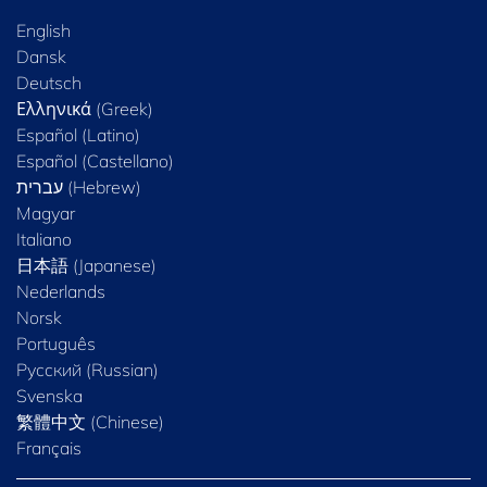
English
Dansk
Deutsch
Ελληνικά (Greek)
Español (Latino)
Español (Castellano)
Magyar
Italiano
日本語 (Japanese)
Nederlands
Norsk
Português
Русский (Russian)
Svenska
繁體中文 (Chinese)
Français