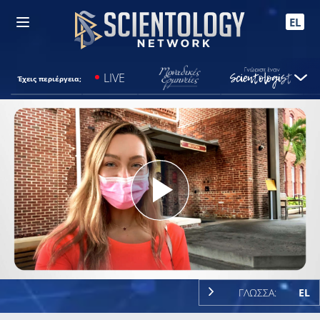
EL
LIVE
Έχεις περιέργεια;
Play
Video
ΓΛΩΣΣΑ:
EL