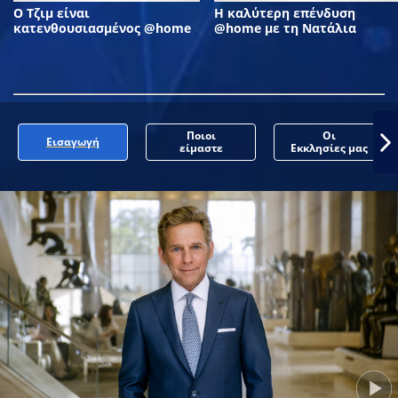
Ο Τζιμ είναι
Η καλύτερη επένδυση
κατενθουσιασμένος @home
@home με τη Νατάλια
Ποιοι
Οι
Εισαγωγή
είμαστε
Εκκλησίες μας