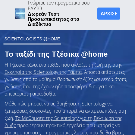
Γνώρισε τον πραγματικό σου
ΕΑΥΤΟ
ΑΡΧΙΣΕ
Δωρεάν Τεστ
Προσωπικότητας στο
Διαδίκτυο
SCIENTOLOGISTS @HOME
Το ταξίδι της Τζέσικα @home
Η Τζέσικα κάνει ένα ταξίδι που αλλάζει τη ζωή της στην
Εκκλησία της Scientology της Τάμπα
. Αποκτά απίστευτες
γνώσεις από το μάθημα
Προσωπικές Αξίες και Ακεραιότητα
,
γνώσεις που της έχουν ήδη προσφέρει διαύγεια και
απεριόριστη αισιοδοξία.
Μάθε πώς μπορεί να σε βοηθήσει η Scientology να
ξεπεράσεις δυσκολίες που μπορεί να αντιμετωπίζεις στη
ζωή.
Τα Μαθήματα της Scientology για τη Βελτίωση της
Ζωής
προσφέρουν πρακτικά εργαλεία που μπορείς να
χρησιμοποιήσεις – πραγματικές λύσεις που δε θα βρεις