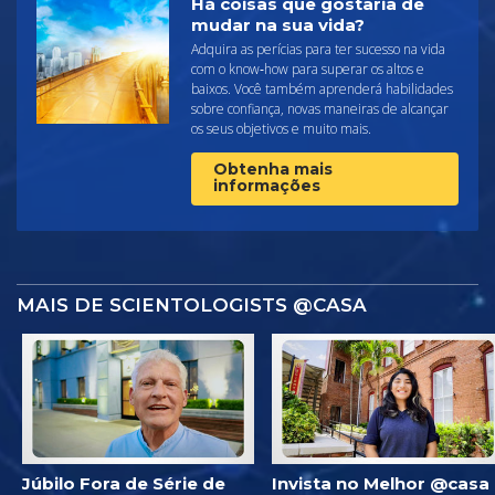
Há coisas que gostaria de
mudar na sua vida?
Adquira as perícias para ter sucesso na vida
com o know‑how para superar os altos e
baixos. Você também aprenderá habilidades
sobre confiança, novas maneiras de alcançar
os seus objetivos e muito mais.
Obtenha mais
informações
MAIS DE SCIENTOLOGISTS @CASA
Júbilo Fora de Série de
Invista no Melhor @casa