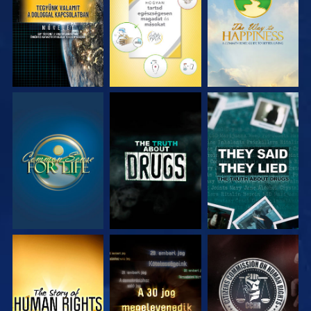
MŰSORNÉZÉS
MŰSORNÉZÉS
MŰSORNÉZÉS
MŰSORNÉZÉS
MŰSORNÉZÉS
MŰSORNÉZÉS