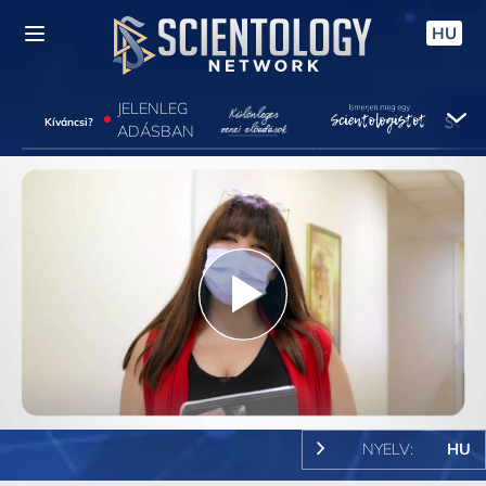
HU
JELENLEG
Kíváncsi?
ADÁSBAN
Play
Video
NYELV:
HU