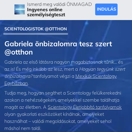
Ismerd meg valódi ÖNMAGAD
Ingyenes online
INDULÁS
személyiségteszt
SCIENTOLOGISTOK @OTTHON
Gabriela önbizalomra tesz szert
@otthon
Gabriela az első látásra nagyon magabiztosnak tűnik... és
az is! És még inkább az lesz, mert a
Hogyan tegyünk szert
önbizalomra?
tanfolyamot végzi a
Mexikói Scientology
Egyházban
.
Tudja meg, hogyan segíthet a Scientology felülkerekedni
azokon a nehézségeken, amelyekkel szembe találhatja
magát az életben. A
Scientology Életjobbító tanfolyamok
olyan gyakorlati eszközöket kínálnak, amelyeket
használhat – valódi megoldásokat, amelyeket sehol
máshol nem talál.