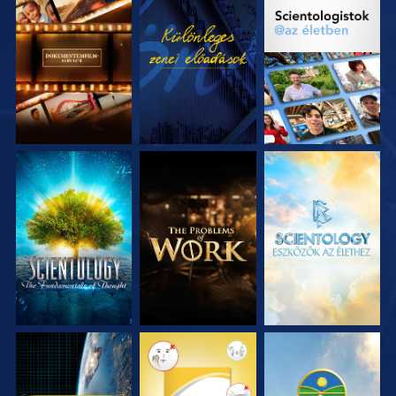
A SOROZAT
MŰSORNÉZÉS
A SOROZAT
RÉSZEI
RÉSZEI
A SOROZAT
A SOROZAT
A SOROZAT
RÉSZEI
RÉSZEI
RÉSZEI
MŰSORNÉZÉS
MŰSORNÉZÉS
MŰSORNÉZÉS