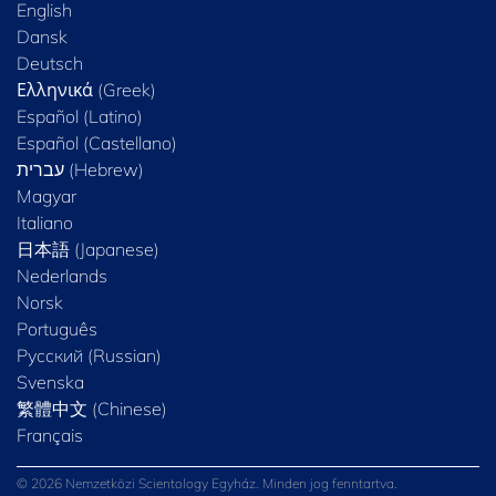
English
Dansk
Deutsch
Ελληνικά (Greek)
Español (Latino)
Español (Castellano)
Magyar
Italiano
日本語 (Japanese)
Nederlands
Norsk
Português
Русский (Russian)
Svenska
繁體中文 (Chinese)
Français
© 2026 Nemzetközi Scientology Egyház. Minden jog fenntartva.