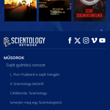
MŰSORNÉZÉS
MŰSORNÉZÉS
A SOROZAT
RÉSZEI
MŰSOROK
Saját gyártású sorozat
L. Ron Hubbard a saját hangján
A Scientology belülről
Célállomás: Scientology
Ismerjen meg egy Scientologistot