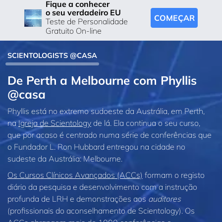
Fique a conhecer
o seu verdadeiro EU
COMEÇAR
Teste de Personalidade
Gratuito On-line
SCIENTOLOGISTS @CASA
De Perth a Melbourne com Phyllis
@casa
Phyllis está no extremo sudoeste da Austrália, em Perth,
na
Igreja de Scientology
de lá. Ela continua o seu curso,
que por acaso é centrado numa série de conferências que
o Fundador L. Ron Hubbard entregou na cidade no
sudeste da Austrália: Melbourne.
Os Cursos Clínicos Avançados (ACCs)
formam o registo
diário da pesquisa e desenvolvimento com a instrução
profunda de LRH e demonstrações aos
auditores
(profissionais do aconselhamento de Scientology). Os