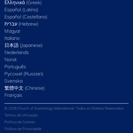
Ελληνικά (Greek)
Español (Latino)
Español (Castellano)
Magyar
Italiano
日本語 (Japanese)
Nederlands
Norsk
Português
Русский (Russian)
Svenska
繁體中文 (Chinese)
Français
© 2026 Church of Scientology International. Todos os Direitos Reservados.
Termos de Utilização
Política de Cookies
Política de Privacidade