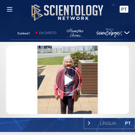
PT
EM DIRETO
Curioso?
Play
Video
LÍNGUA:
PT