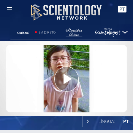
PT
EM DIRETO
Curioso?
Play
Video
LÍNGUA:
PT