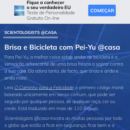
Fique a conhecer
o seu verdadeiro EU
COMEÇAR
Teste de Personalidade
Gratuito On-line
SCIENTOLOGISTS @CASA
Brisa e Bicicleta com Pei‑Yu @casa
Para Pei‑Yu, a melhor coisa sobre andar de bicicleta é a
sensação refrescante de uma brisa fresca a soprar contra
a sua cara. Ela adora tanto, de facto, que anda e anda e
anda mais!
Leia
O Caminho para a Felicidade,
o primeiro código moral
baseado unicamente em senso comum, que pode ser
seguido por qualquer pessoa, de qualquer raça, cor ou
credo. Está traduzido em mais de 110 línguas.
Scientologists @casa
mostra as muitas pessoas por todo
o globo que estão a ficar em segurança, ficar bem e a