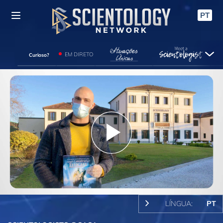
PT
EM DIRETO
Curioso?
Play
Video
LÍNGUA:
PT