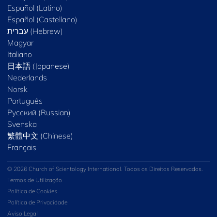
Español (Latino)
Español (Castellano)
Magyar
Italiano
日本語 (Japanese)
Nederlands
Norsk
Português
Русский (Russian)
Svenska
繁體中文 (Chinese)
Français
© 2026 Church of Scientology International. Todos os Direitos Reservados.
Termos de Utilização
Política de Cookies
Política de Privacidade
Aviso Legal