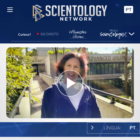
PT
EM DIRETO
Curioso?
Play
Video
LÍNGUA:
PT