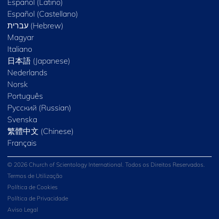
Español (Latino)
Español (Castellano)
Magyar
Italiano
日本語 (Japanese)
Nederlands
Norsk
Português
Русский (Russian)
Svenska
繁體中文 (Chinese)
Français
© 2026 Church of Scientology International. Todos os Direitos Reservados.
Termos de Utilização
Política de Cookies
Política de Privacidade
Aviso Legal