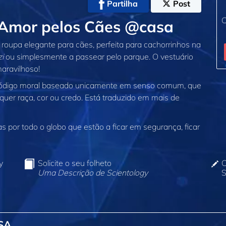
Partilha
Post
C
 Amor pelos Cães @casa
roupa elegante para cães, perfeita para cachorrinhos na
i
ou simplesmente a passear pelo parque. O vestuário
aravilhoso!
código moral baseado unicamente em senso comum, que
quer raça, cor ou credo. Está traduzido em mais de
 por todo o globo que estão a ficar em segurança, ficar
y
Solicite o seu folheto
C
Uma Descrição de Scientology
S
SA