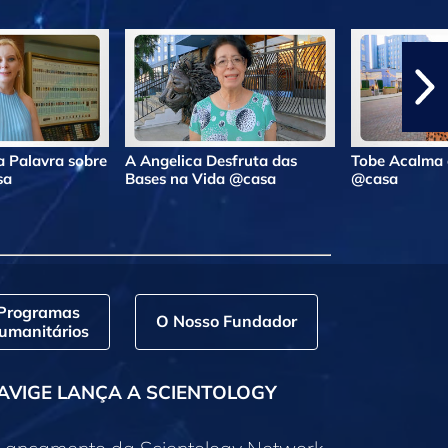
 Palavra sobre
A Angelica Desfruta das
Tobe Acalma 
sa
Bases na Vida @casa
@casa
Programas
O Nosso Fundador
umanitários
AVIGE LANÇA A SCIENTOLOGY