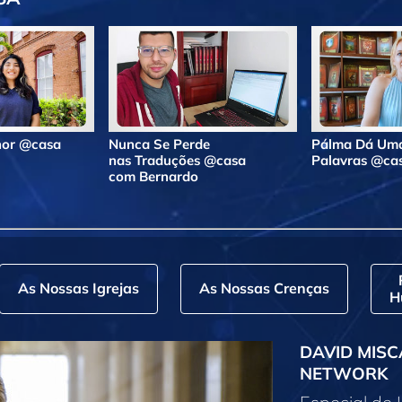
lhor @casa
Nunca Se Perde
Pálma Dá Uma
nas Traduções @casa
Palavras @ca
com Bernardo
As Nossas Igrejas
As Nossas Crenças
H
DAVID MISC
NETWORK