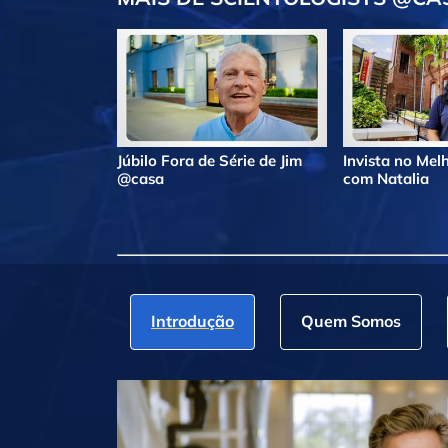
Júbilo Fora de Série de Jim
Invista no Me
@casa
com Natalia
Introdução
Quem Somos