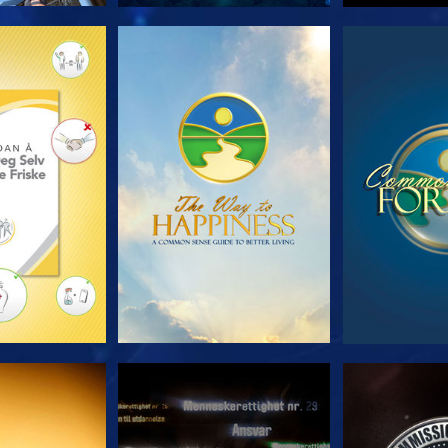
 SERIEN
SE
S
E
SE
S