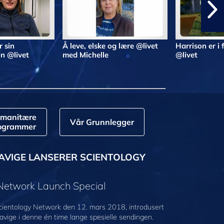
r sin
Å leve, elske og lære @livet
Harrison er i
n @livet
med Michelle
@livet
manitære
Vår Grunnlegger
ogrammer
AVIGE LANSERER SCIENTOLOGY
 Network Launch Special
cientology Network den 12. mars 2018, introdusert
avige i denne én time lange spesielle sendingen.