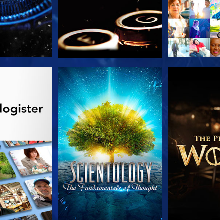
 SERIEN
SE
UTFORSK