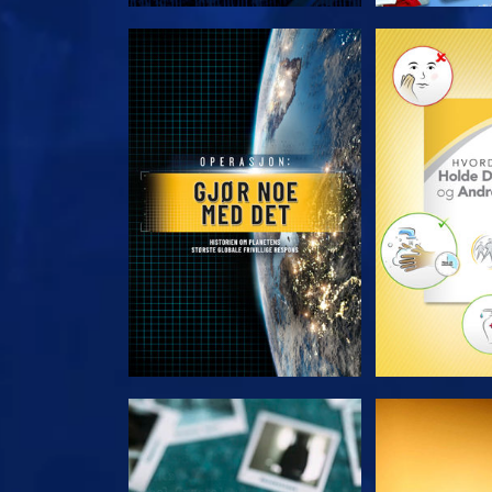
UTFORSK SERIEN
UTFORSK
SE
S