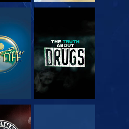
E
SE
E
SE