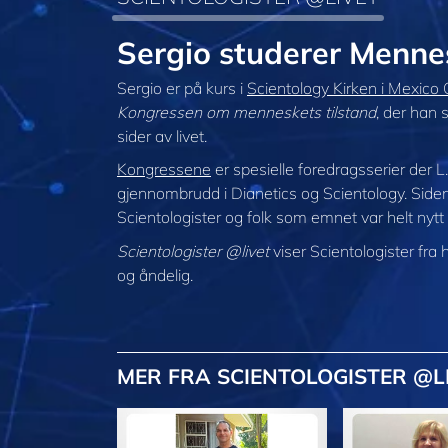
Sergio studerer Mennes
Sergio er på kurs i
Scientology Kirken i Mexico 
Kongressen om menneskets tilstand
, der han 
sider av livet.
Kongressene
er spesielle foredragsserier der
gjennombrudd i Dianetics og Scientology. Side
Scientologister og folk som emnet var helt nytt for,
Scientologister @livet
viser Scientologister fra
og åndelig.
MER
FRA SCIENTOLOGISTER @L