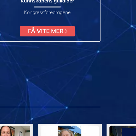
Kunnskapens gullalder
Kongressforedragene
FÅ VITE MER