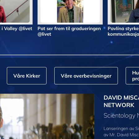
 i Valley @livet
Pat ser frem til gradueringen
Pavlína styrke
@livet
kommunikasjo
Hu
Våre Kirker
Våre overbevisninger
pr
DAVID MISC
NETWORK
Scientology
Lanseringen av S
av Mr. David Misc