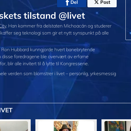
Del
Post
kets tilstand @livet
City
. Han kommer fra delstaten Michoacán og studerer
skaffer seg teknologi som gir et nytt synspunkt på alle
 L. Ron Hubbard kunngjorde hvert banebrytende
n disse foredragene ble overvært av erfarne
 blir alle invitert til å lytte til Kongressene.
 hele verden som blomstrer i
livet – personlig,
yrkesmessig
IVET