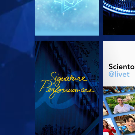
SE
UTFORSK