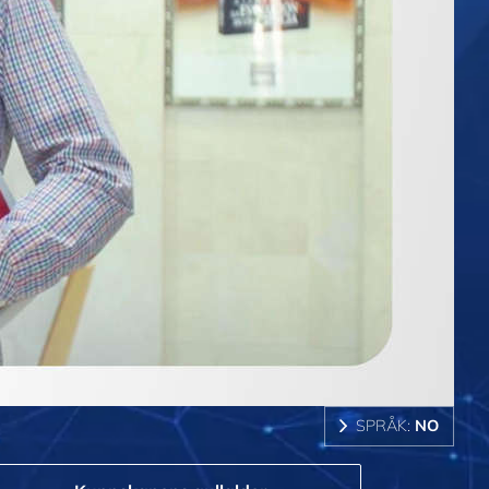
SPRÅK:
NO