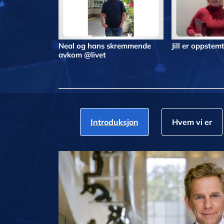
Neal og hans skremmende
Jill er oppstemt
avkom @livet
Introduksjon
Hvem vi er