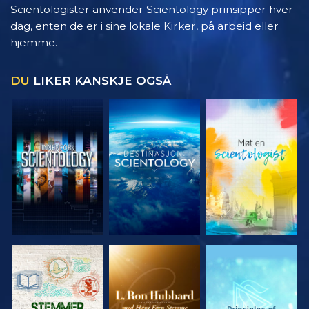
Scientologister anvender Scientology prinsipper hver
dag, enten de er i sine lokale Kirker, på arbeid eller
hjemme.
DU
LIKER KANSKJE OGSÅ
UTFORSK
UTFORSK
UTFORSK
SERIEN
SERIEN
SERIEN