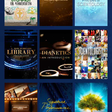
UTFORSK
UTFORSK
SE
SERIEN
SERIEN
UTFORSK
SE
UTFORSK
SERIEN
SERIEN