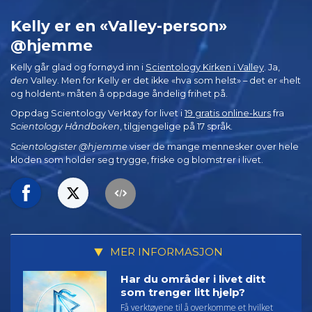
Kelly er en «Valley-person»
@hjemme
Kelly går glad og fornøyd inn i
Scientology Kirken i Valley
. Ja,
den
Valley. Men for Kelly er det ikke «hva som helst» – det er «helt
og holdent» måten å oppdage åndelig frihet på.
Oppdag Scientology Verktøy for livet i
19 gratis online-kurs
fra
Scientology Håndboken
, tilgjengelige på 17 språk.
Scientologister @hjemme
viser de mange mennesker over hele
kloden som holder seg trygge, friske og blomstrer i livet.
MER INFORMASJON
Har du områder i livet ditt
som trenger litt hjelp?
Få verktøyene til å overkomme et hvilket