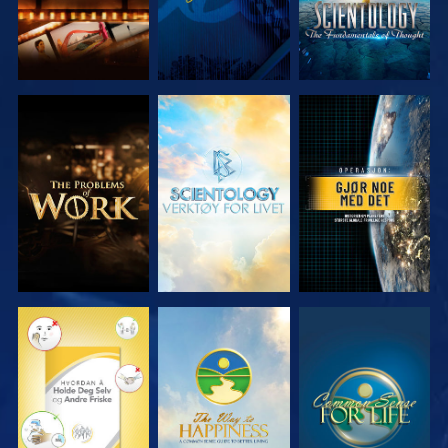
UTFORSK
UTFORSK
SE
SERIEN
SERIEN
SE
SE
SE