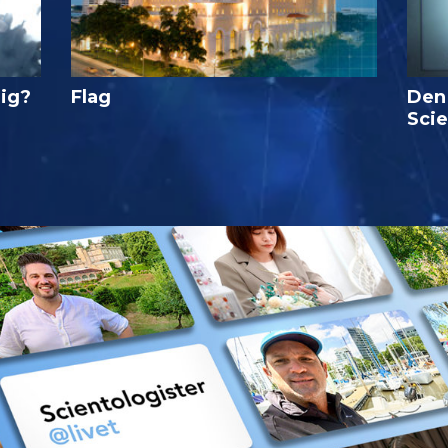
lig?
Flag
Den
Sci