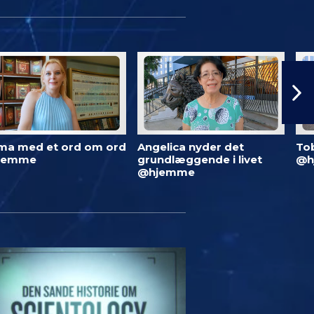
ma med et ord om ord
Angelica nyder det
To
jemme
grundlæggende i livet
@h
@hjemme