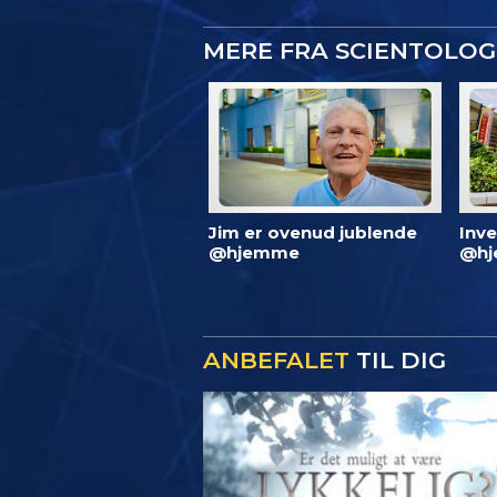
MERE FRA SCIENTOLO
Jim er ovenud jublende
Inve
@hjemme
@hj
ANBEFALET
TIL DIG