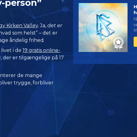
ey-person”
H
h
Få
v
gy Kirken Valley
. Ja,
det er
ti
”hvad som helst” – det er
age åndelig frihed.
livet i de
19 gratis online-
y
, der er tilgængelige på 17
nterer de mange
iver trygge, forbliver