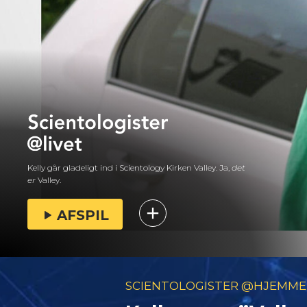
Kelly går gladeligt ind i Scientology Kirken Valley. Ja,
det
er
Valley.
AFSPIL
SCIENTOLOGISTER @HJEMME