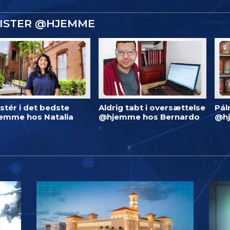
GISTER @HJEMME
stér i det bedste
Aldrig tabt i oversættelse
Pál
emme hos Natalia
@hjemme hos Bernardo
@h