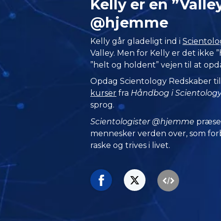
Kelly er en ”Vall
@hjemme
Kelly går gladeligt ind i
Scientolo
Valley. Men for Kelly er det ikke 
”helt og holdent” vejen til at opd
Opdag Scientology Redskaber til 
kurser
fra
Håndbog i Scientolog
sprog.
Scientologister @hjemme
præse
mennesker verden over, som forbl
raske og trives i livet.