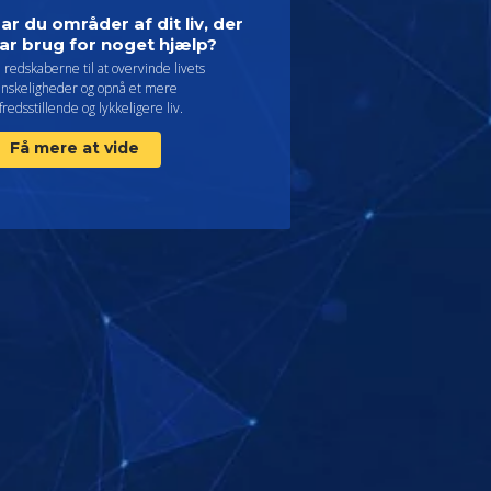
ar du områder af dit liv, der
ar brug for noget hjælp?
 redskaberne til at overvinde livets
anskeligheder og opnå et mere
lfredsstillende og lykkeligere liv.
Få mere at vide