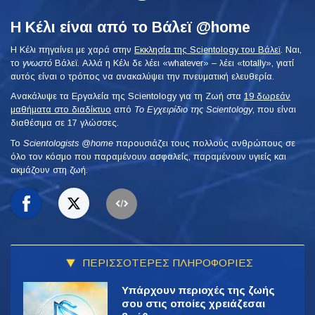
Η Κέλι είναι από το Βάλεϊ @home
Η Κέλι πηγαίνει με χαρά στην
Εκκλησία της Scientology του Βάλεϊ
. Ναι,
το
γνωστό
Βάλεϊ. Αλλά η Κέλι δε λέει «whatever» – λέει «totally», γιατί
αυτός είναι ο τρόπος να ανακαλύψει την πνευματική ελευθερία.
Ανακάλυψε τα Εργαλεία της Scientology για τη Ζωή στα
19 δωρεάν
μαθήματα στο διαδίκτυο
από
Το Εγχειρίδιο της Scientology
, που είναι
διαθέσιμα σε 17 γλώσσες.
To
Scientologists @home
παρουσιάζει τους πολλούς ανθρώπους σε
όλο τον κόσμο που παραμένουν ασφαλείς, παραμένουν υγιείς και
ακμάζουν στη ζωή.
ΠΕΡΙΣΣΟΤΕΡΕΣ ΠΛΗΡΟΦΟΡΙΕΣ
Υπάρχουν περιοχές της ζωής
σου στις οποίες χρειάζεσαι