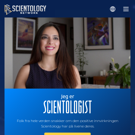
Folk fra hele verden snakker om den positive innvirkningen
Scientology har på livene deres.