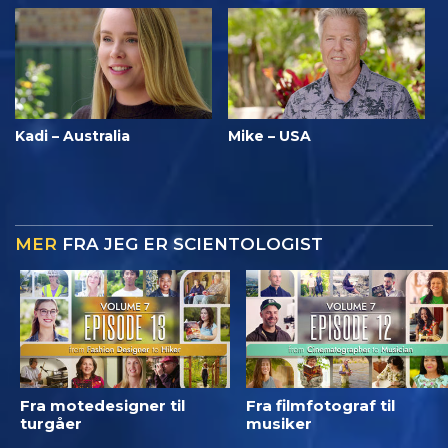
Kadi – Australia
Mike – USA
MER
FRA JEG ER SCIENTOLOGIST
Fra motedesigner til
Fra filmfotograf til
turgåer
musiker