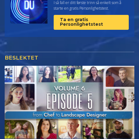
I så fall er ditt første trinn så enkelt som å
starte en gratis Personlighetstest.
Ta en gratis
Personlighetstest
BESLEKTET