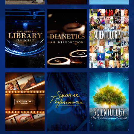
UTFORSK
UTFORSK
SE
SERIEN
SERIEN
UTFORSK
SE
UTFORSK
SERIEN
SERIEN