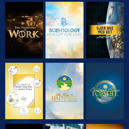
UTFORSK
UTFORSK
SE
SERIEN
SERIEN
SE
SE
SE