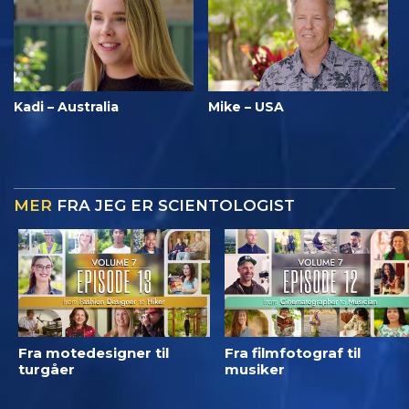
Kadi – Australia
Mike – USA
MER
FRA JEG ER SCIENTOLOGIST
Fra motedesigner til
Fra filmfotograf til
turgåer
musiker