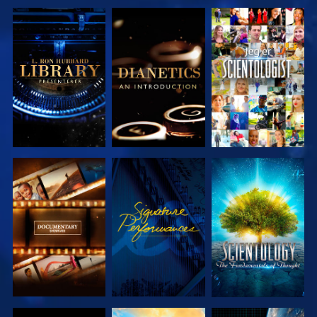
UTFORSK
UTFORSK
SE
SERIEN
SERIEN
UTFORSK
SE
UTFORSK
SERIEN
SERIEN