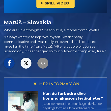
SPILL VIDEO
Matúš – Slovakia
Who are Scientologists? Meet Matúš, a model from Slovakia.
“I always wanted to improve myself. I wasn’t really
communicative and I was really introverted and I doubted
myself all the time,” says Matúš. “After a couple of courses in
Scientology, it has changed so much. Now I’m completely free.”
MER INFORMASJON
Kan du forbedre dine
kommunikasjonsferdigheter?
Ja, online-kurset i Kommunikasjon dekker de
nøyaktige formlene for å forbedre dine