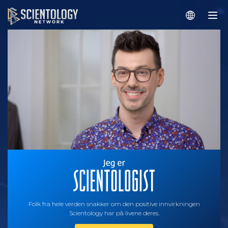
Folk fra hele verden snakker om den positive innvirkningen
Scientology har på livene deres.