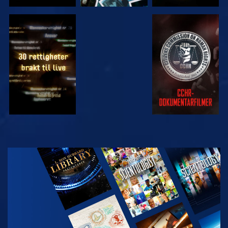
SE
SE
SE
SE
UTFORSK
SERIEN