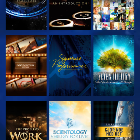
UTFORSK
SE
UTFORSK
SERIEN
SERIEN
UTFORSK
UTFORSK
SE
SERIEN
SERIEN