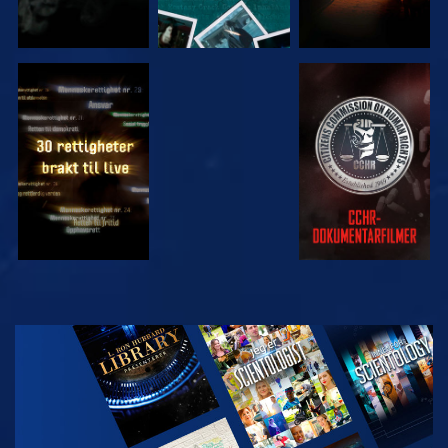
SE
SE
SE
SE
UTFORSK
SERIEN