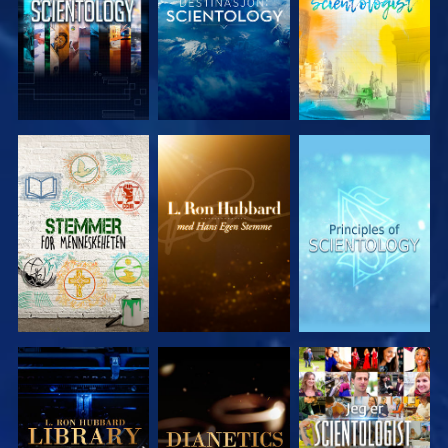
UTFORSK
UTFORSK
UTFORSK
SERIEN
SERIEN
SERIEN
UTFORSK
UTFORSK
SE
SERIEN
SERIEN