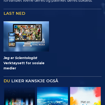
forvandlet livene deres og påvirket deres suksess.
LAST NED
Jeg er Scientologist
Verktøysett for sosiale
medier
DU
LIKER KANSKJE OGSÅ