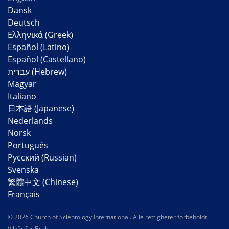
Dansk
Deutsch
Ελληνικά (Greek)
Español (Latino)
Español (Castellano)
Magyar
Italiano
日本語 (Japanese)
Nederlands
Norsk
Português
Русский (Russian)
Svenska
繁體中文 (Chinese)
Français
© 2026 Church of Scientology International. Alle rettigheter forbeholdt.
Vilkår for Bruk