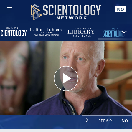
NO
Play
Video
SPRÅK:
NO