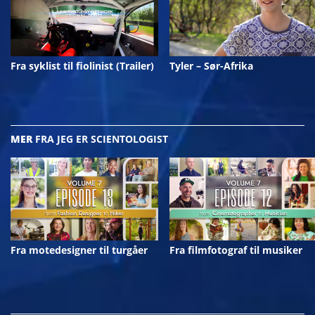
Fra syklist til fiolinist (Trailer)
Tyler – Sør-Afrika
MER
FRA JEG ER SCIENTOLOGIST
Fra motedesigner til turgåer
Fra filmfotograf til musiker