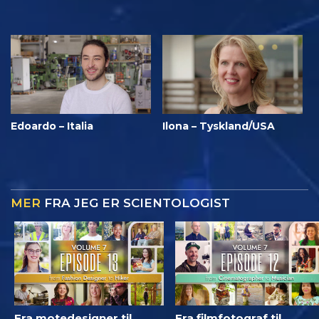
Edoardo – Italia
Ilona – Tyskland/USA
MER
FRA JEG ER SCIENTOLOGIST
Fra motedesigner til
Fra filmfotograf til