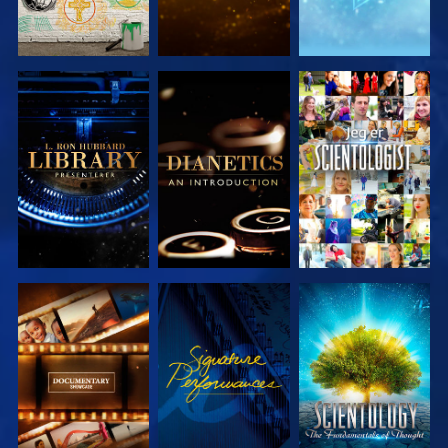
UTFORSK
UTFORSK
SE
SERIEN
SERIEN
UTFORSK
SE
UTFORSK
SERIEN
SERIEN