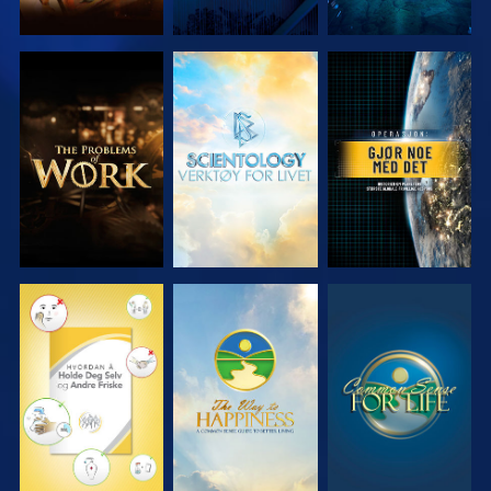
UTFORSK
UTFORSK
SE
SERIEN
SERIEN
SE
SE
SE