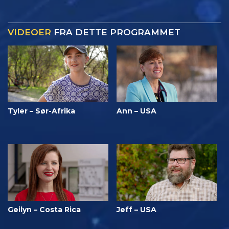
VIDEOER
FRA DETTE PROGRAMMET
Tyler – Sør-Afrika
Ann – USA
Geilyn – Costa Rica
Jeff – USA