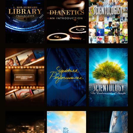
UTFORSK
UTFORSK
SE
SERIEN
SERIEN
UTFORSK
SE
UTFORSK
SERIEN
SERIEN
UTFORSK
UTFORSK
SE