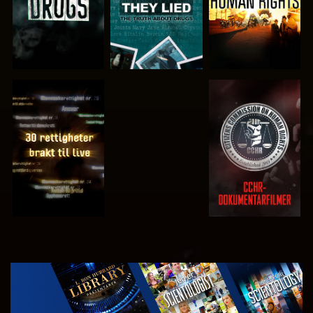
SE
SE
SE
SE
UTFORSK
SERIEN