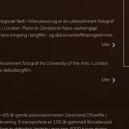
mregissør født i Warszawa og er en uteksaminert fotograf
ts i London.
Piano to Zanskar
er hans uavhengige
ør hans inngang i langfilm- og dokumentarfilmprogrammer.
Mer
ksaminert fotograf fra University of the Arts i London.
s debutlangfilm.
Mer
r den 65 år gamle pianostemmeren Desmond O’Keeffe i
e levering: å transportere et 100 år gammelt Broadwood
 fjern buddhistisk landsby, mer enn 4000 tusen meter