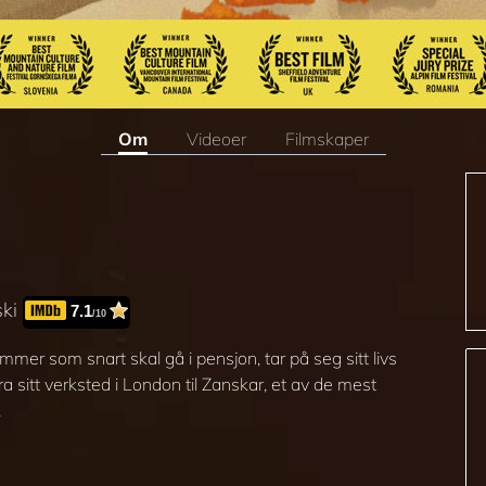
Om
Videoer
Filmskaper
ski
7.1
/10
r som snart skal gå i pensjon, tar på seg sitt livs
a sitt verksted i London til Zanskar, et av de mest
.