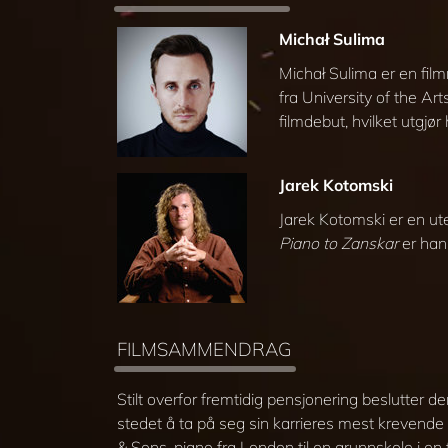
Michał Sulima
Michał Sulima er en fil
fra University of the Ar
filmdebut, hvilket utgj
Jarek Kotomski
Jarek Kotomski er en ute
Piano to Zanskar
er han
FILMSAMMENDRAG
Stilt overfor fremtidig pensjonering beslutte
stedet å ta på seg sin karrieres mest krevend
& Sons-piano fra London til en grunnskole i en