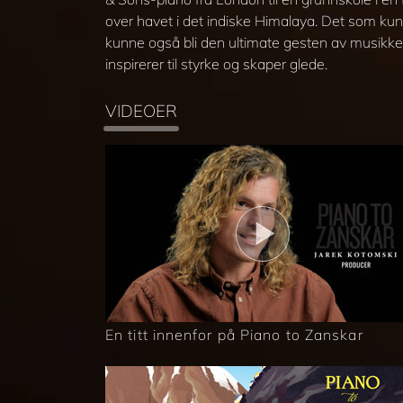
over havet i det indiske Himalaya. Det som kun
kunne også bli den ultimate gesten av musikken
inspirerer til styrke og skaper glede.
VIDEOER
En titt innenfor på Piano to Zanskar