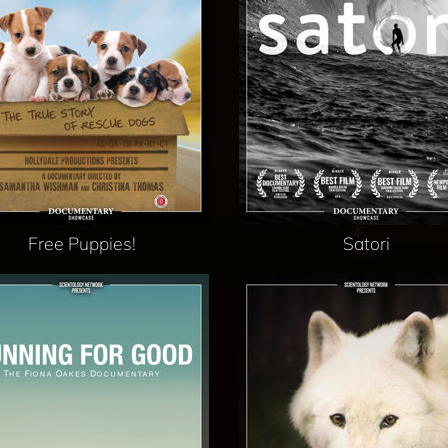
Free Puppies!
Satori