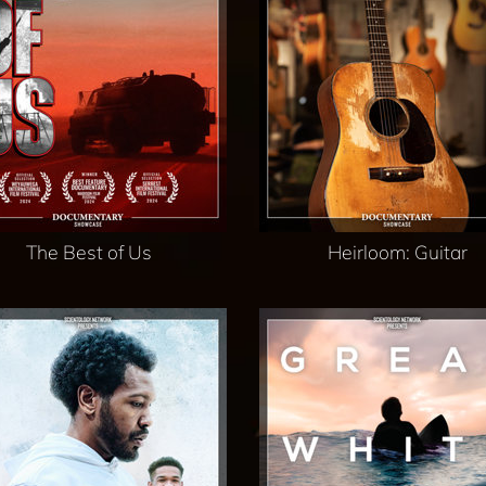
The Best of Us
Heirloom: Guitar