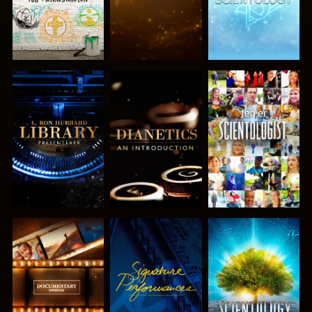
UTFORSK
UTFORSK
SE
SERIEN
SERIEN
UTFORSK
SE
UTFORSK
SERIEN
SERIEN