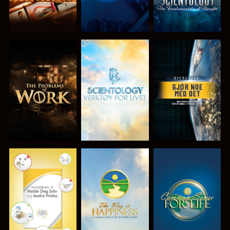
UTFORSK
UTFORSK
SE
SERIEN
SERIEN
SE
SE
SE