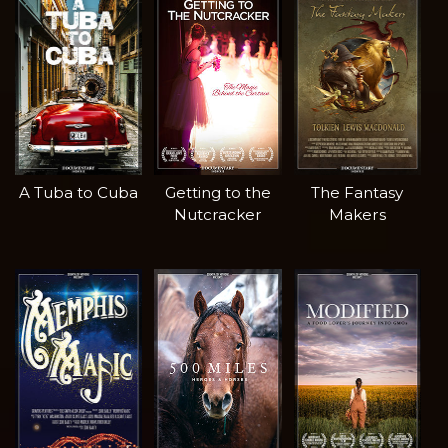
A Tuba to Cuba
Getting to the
The Fantasy
Nutcracker
Makers