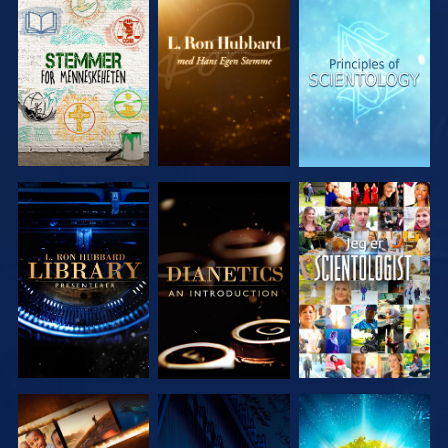
UTFORSK
UTFORSK
UTFORSK
SERIEN
SERIEN
SERIEN
UTFORSK
UTFORSK
SE
SERIEN
SERIEN