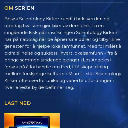
OM
SERIEN
Besøk Scientology Kirker rundt i hele verden og
oppdag hva som gjør hver av dem unik. Ta en
inngående kikk på innvirkningen Scientology Kirken
har på nabolag når de åpner sine dører og tilbyr sine
tjenester for å hjelpe lokalsamfunnet. Med formålet å
bidra til helse og suksess i hvert lokalsamfunn – fra å
bringe sammen stridende gjenger i Los Angeles i
forsøk på å forhandle om fred, til å skape dialog
mellom forskjellige kulturer i Miami – står Scientology
Kirker ofte overfor unike og varierte utfordringer i
hver eneste by de befinner seg.
LAST NED