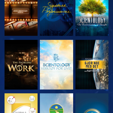
UTFORSK
SE
UTFORSK
SERIEN
SERIEN
UTFORSK
UTFORSK
SE
SERIEN
SERIEN
SE
SE
SE