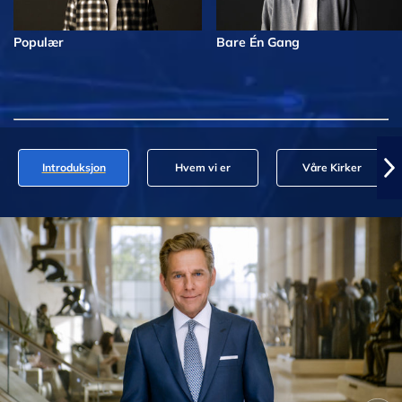
Populær
Bare Én Gang
Introduksjon
Hvem vi er
Våre Kirker