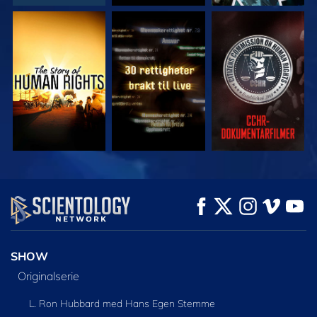
SE
SE
SE
SE
SE
UTFORSK SERIEN
SHOW
Originalserie
L. Ron Hubbard med Hans Egen Stemme