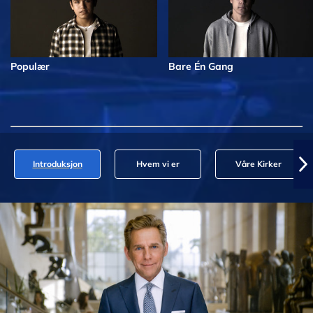
Populær
Bare Én Gang
Introduksjon
Hvem vi er
Våre Kirker