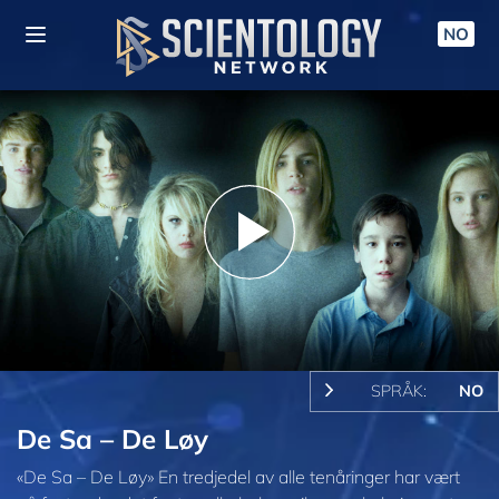
NO
Play
Video
SPRÅK:
NO
De Sa – De Løy
«De Sa – De Løy» En tredjedel av alle tenåringer har vært