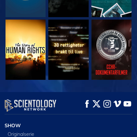
SE
SE
SE
SE
SE
UTFORSK SERIEN
SHOW
Originalserie