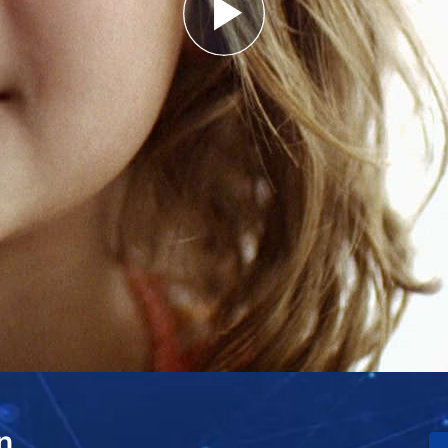
Play
Video
n