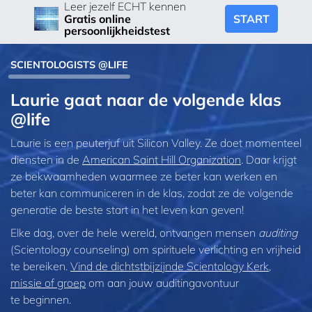
Leer jezelf ECHT kennen
START
Gratis online
persoonlijkheidstest
SCIENTOLOGISTS @LIFE
Laurie gaat naar de volgende klas
@life
Laurie is een peuterjuf uit Silicon Valley. Ze doet momenteel
diensten in de
American Saint Hill Organization
. Daar krijgt
ze bekwaamheden waarmee ze beter kan werken en
beter kan communiceren in de klas, zodat ze de volgende
generatie de beste start in het leven kan geven!
Elke dag, over de hele wereld, ontvangen mensen
auditing
(Scientology counseling) om spirituele verlichting en vrijheid
te bereiken.
Vind de dichtstbijzijnde Scientology Kerk,
missie of groep
om aan jouw auditingavontuur
te beginnen.