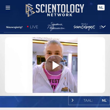
NL
LIVE
Nieuwsgierig?
Play
Video
TAAL:
NL