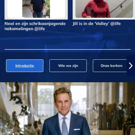
Neal en zijn schrikaanjagende
Jill is in de ‘Valley’ @life
nakomelingen @life
Introductie
Wie we zijn
Onze kerken