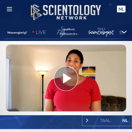
NL
LIVE
Nieuwsgierig?
Play
Video
TAAL:
NL