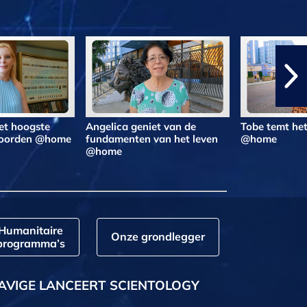
et hoogste
Angelica geniet van de
Tobe temt he
woorden @home
fundamenten van het leven
@home
@home
Humanitaire
Onze grondlegger
programma’s
AVIGE LANCEERT SCIENTOLOGY