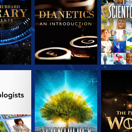
E SERIE
KIJK
VERKEN D