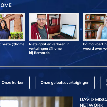
HOME
et beste @home
Niets gaat er verloren in
Pálma voert h
vertalingen @home
woord over 
bij Bernardo
Onze kerken
Onze geloofs­overtuigingen
DAVID MISC
NETWORK