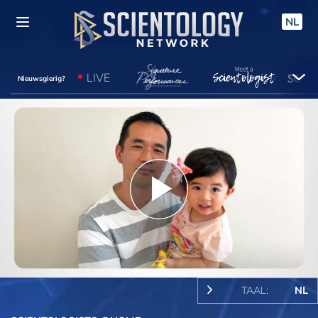
NL
LIVE
Nieuwsgierig?
Play
Video
TAAL:
NL