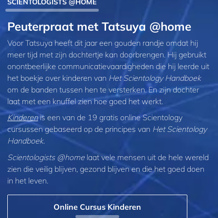
SCIENTOLOGISTS @HOME
Peuterpraat met Tatsuya @home
Voor Tatsuya heeft dit jaar een gouden randje omdat hij
meer tijd met zijn dochtertje kan doorbrengen. Hij gebruikt
onontbeerlijke communicatie­vaardigheden die hij leerde uit
het boekje over kinderen van
Het Scientology Handboek
om de banden tussen hen te versterken. En zijn dochter
laat met een knuffel zien hoe goed het werkt.
Kinderen
is een van de 19 gratis online Scientology
cursussen gebaseerd op de principes van
Het Scientology
Handboek
.
Scientologists @home
laat vele mensen uit de hele wereld
zien die veilig blijven, gezond blijven en die het goed doen
in het leven.
Online Cursus Kinderen