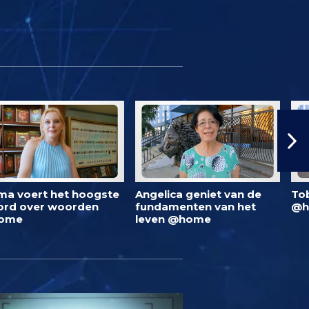
ma voert het hoogste
Angelica geniet van de
To
rd over woorden
fundamenten van het
@h
ome
leven @home