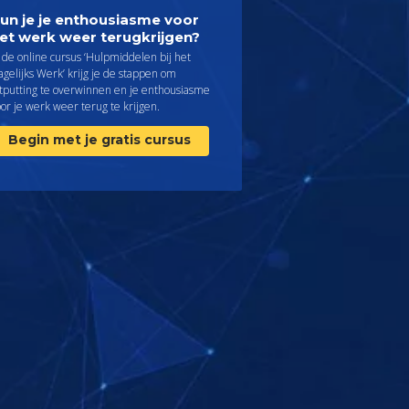
un je je enthousiasme voor
et werk weer terugkrijgen?
 de online cursus ‘Hulpmiddelen bij het
gelijks Werk’ krijg je de stappen om
itputting te overwinnen en je enthousiasme
or je werk weer terug te krijgen.
Begin met je gratis cursus