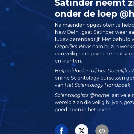
Satinder neemt z
onder de loep @
Na maanden opgesloten te hebben
New Delhi, gaat Satinder weer aa
luxevloerenbedrijf. Met behulp 
Dagelijks Werk
nam hij zijn wer
een veilige omgeving te realiser
en klanten.
Hulpmiddelen bij het Dagelijks 
online Scientology cursussen ge
van
Het Scientology Handboek
.
Scientologists @home
laat vele 
wereld zien die veilig blijven, ge
goed doen in het leven.