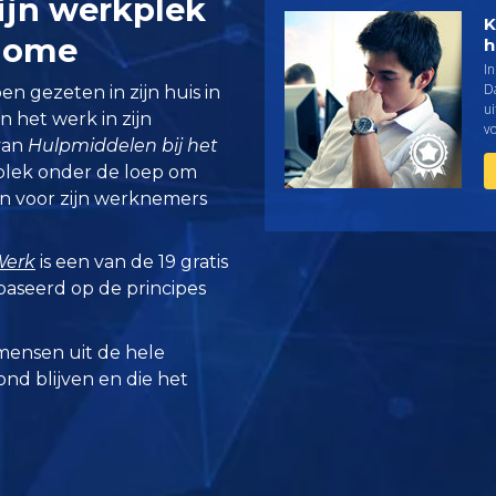
ijn werkplek
K
home
h
In
Da
 gezeten in zijn huis in
u
n het werk in zijn
vo
van
Hulpmiddelen bij het
kplek onder de loep om
en voor zijn werknemers
Werk
is een van de 19 gratis
baseerd op de principes
mensen uit de hele
zond blijven en die het