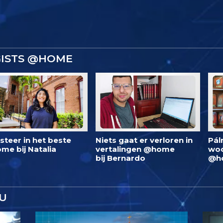
GISTS @HOME
steer in het beste
Niets gaat er verloren in
Pál
me bij Natalia
vertalingen @home
woo
bij Bernardo
@h
U