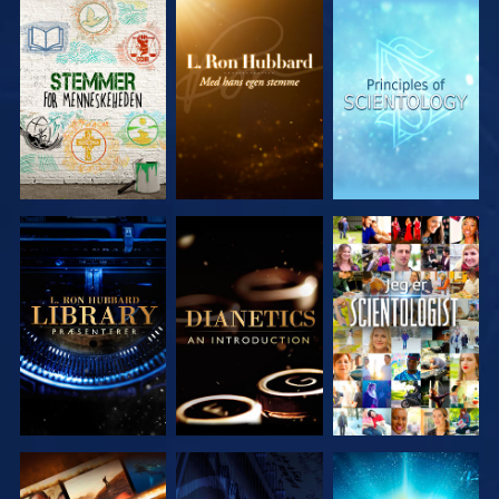
UDFORSK
UDFORSK
UDFORSK
SERIEN
SERIEN
SERIEN
UDFORSK
UDFORSK
SE
SERIEN
SERIEN