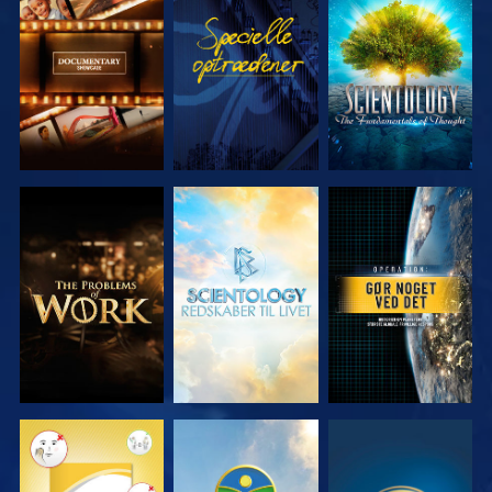
UDFORSK
SE
UDFORSK
SERIEN
SERIEN
UDFORSK
UDFORSK
SE
SERIEN
SERIEN
SE
SE
SE