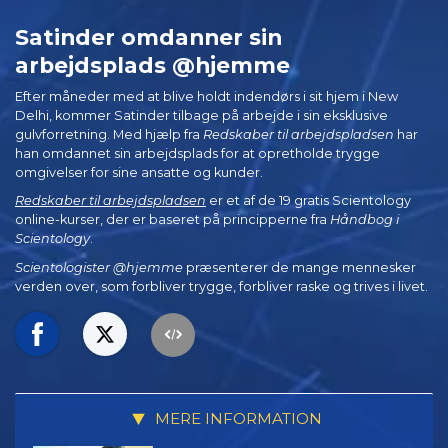
Satinder omdanner sin
arbejdsplads @hjemme
Efter måneder med at blive holdt indendørs i sit hjem i New
Delhi, kommer Satinder tilbage på arbejde i sin eksklusive
gulvforretning. Med hjælp fra
Redskaber til arbejdspladsen
har
han omdannet sin arbejdsplads for at opretholde trygge
omgivelser for sine ansatte og kunder.
Redskaber til arbejdspladsen
er et af de 19 gratis Scientology
online-kurser, der er baseret på principperne fra
Håndbog i
Scientology
.
Scientologister @hjemme
præsenterer de mange mennesker
verden over, som forbliver trygge, forbliver raske og trives i livet.
MERE INFORMATION